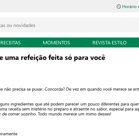
Horário 
RECEITAS
MOMENTOS
REVISTA ESTILO
e uma refeição feita só para você
e não precisa se puxar. Concorda? De vez em quando você merece se entr
r alguns ingredientes que até podem parecer um pouco diferentes para qu
 uma receita sem mistério no preparo e atraente no sabor, especial para a
zer de comer sozinho. Todo mundo merece um mimo desses!
eiramente