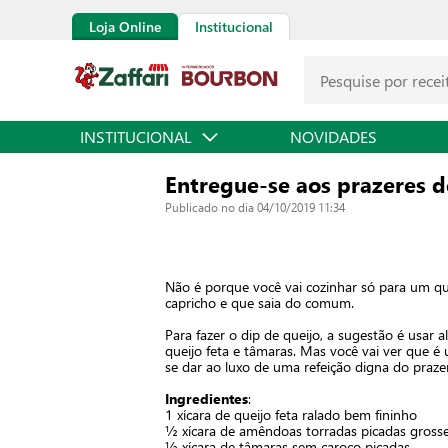
Loja Online
Institucional
INSTITUCIONAL
NOVIDADES
Entregue-se aos prazeres d
Publicado no dia 04/10/2019 11:34
Não é porque você vai cozinhar só para um qu
capricho e que saia do comum.
Para fazer o dip de queijo, a sugestão é usa
queijo feta e tâmaras. Mas você vai ver que é
se dar ao luxo de uma refeição digna do pra
Ingredientes
:
1 xícara de queijo feta ralado bem fininho
½ xícara de amêndoas torradas picadas gross
½ xícara de tâmaras sem caroço picadas