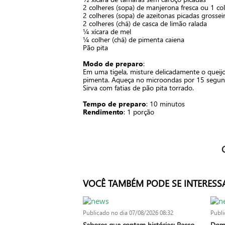
2 colheres (sopa) de manjerona fresca ou 1 co
2 colheres (sopa) de azeitonas picadas grosse
2 colheres (chá) de casca de limão ralada
¼ xícara de mel
¼ colher (chá) de pimenta caiena
Pão pita
Modo de preparo
:
Em uma tigela, misture delicadamente o queijo
pimenta. Aqueça no microondas por 15 segun
Sirva com fatias de pão pita torrado.
Tempo de preparo
: 10 minutos
Rendimento
: 1 porção
VOCÊ TAMBÉM PODE SE INTERESS
Publicado no dia
07/08/2026 08:32
Publi
Sabores que contam histórias: Passo
Domi