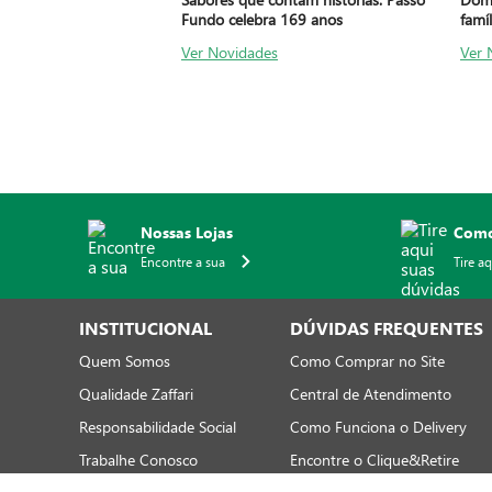
Fundo celebra 169 anos
famíl
Ver Novidades
Ver 
Nossas Lojas
Como
Encontre a sua
Tire a
INSTITUCIONAL
DÚVIDAS FREQUENTES
Quem Somos
Como Comprar no Site
Qualidade Zaffari
Central de Atendimento
Responsabilidade Social
Como Funciona o Delivery
Trabalhe Conosco
Encontre o Clique&Retire