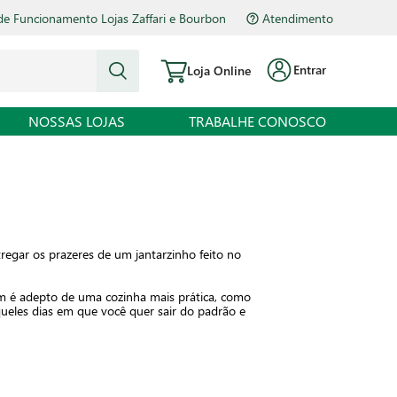
de Funcionamento Lojas Zaffari e Bourbon
Atendimento
Entrar
Loja Online
NOSSAS LOJAS
TRABALHE CONOSCO
egar os prazeres de um jantarzinho feito no
em é adepto de uma cozinha mais prática, como
queles dias em que você quer sair do padrão e