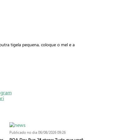
outra tigela pequena, coloque o mel e a
Publicado no dia
06/08/2026 09:26
os
POA Day Run 2ª etapa: Tudo que você