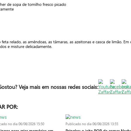
lher de sopa de tomilho fresco picado
iramente
 feta relado, as amêndoas, as tâmaras, as azeitonas e casca de limão. Em 
dos e misture delicadamente.
Gostou? Veja mais em nossas redes sociais:
AR POR:
cado no dia
06/08/2026 15:50
Publicado no dia
06/08/2026 13:55
ngos para criar memórias em
Pringles: o jeito POP de comer Nach