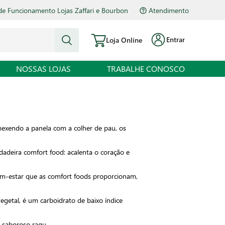
de Funcionamento Lojas Zaffari e Bourbon
Atendimento
Entrar
Loja Online
NOSSAS LOJAS
TRABALHE CONOSCO
mexendo a panela com a colher de pau, os
rdadeira comfort food: acalenta o coração e
bem-estar que as comfort foods proporcionam,
egetal, é um carboidrato de baixo índice
 saboroso ragu.