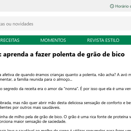
Horário 
RECEITAS
MOMENTOS
REVISTA ESTILO
: aprenda a fazer polenta de grão de bico
a afetiva de quando éramos crianças quanto a polenta, não acha? A avó 
ntar, a família reunida para o almoço...
s, o segredo da receita era o amor da "nonna". É por isso que ela é uma ve
librada, mas não quer abrir mão desta deliciosa sensação de conforto e 
dientes por outros mais saudáveis.
inha de milho pela de grão de bico. O grão é uma rica fonte de proteína v
porciona maior sensação de saciedade.
s leve e saudável ao molho de carne é utilizar cogumelos para fazer um