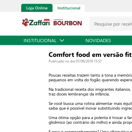
Loja Online
Institucional
INSTITUCIONAL
NOVIDADES
Comfort food em versão fit
Publicado no dia 07/09/2019 15:57
Poucas receitas trazem tanto à tona a memóri
pequenos em volta do fogão querendo experime
Na tradicional receita dos imigrantes italiano
traz doces lembranças da infância.
Se você busca uma rotina alimentar mais equi
saiba que é possível inovar substituindo ingre
Uma ótima opção para a polenta é trocar a far
glicêmico (ao contrário do milho) e ainda pro
E para o acompanhamento? Uma alternativa mai