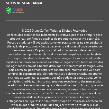
SELOS DE SEGURANÇA
© 2026 Grupo Zaffari. Todos os Direitos Reservados.
As fotos dos produtos são meramente ilustrativas, podendo divergir com o
produto real, confirme os detalhes do produto na respectiva descrição.
Preços e produtos válidos exclusivamente, para compras no site, sujeitos à
alteração de preço, condições de pagamento e disponibilidade de estoque,
sem aviso prévio. Os preços visualizados podem ser diferentes dos
praticados nas lojas físicas. Os produtos estarão sujeitos a disponibilidade
de estoque quando o pedido estiver em separação. Todos os pedidos estão
sujeitos a confirmação de dados cadastrais e pagamentos. Todos os pedidos
são agendados com dia e horário definidos no momento da transação. Caso
haja alteração, podemos entrar em contato para informar. Isso vale para
compras de supermercado, eletrodomésticos e eletroportáteis. Importante
citar que existem fatores externos que não podem ser controlados, como
condições climáticas, trânsito e atrasos para recebimento das mercadorias
gerados por clientes anteriores, que podem influenciar no horário que você
irá receber sua mercadoria. Por isso, nosso Delivery conta com uma
tolerância de atraso de, em média, 30 minutos. É necessário que haja alguém
maior de idade no local para receber a mercadoria. A equipe de
entregadores da Loja Online não realiza serviço de instalação, alteração ou
remoção dos produtos adquiridos ou já existentes na residência. Não
realizamos içamento. Em prédios sem elevador, nossa equipe só poderá