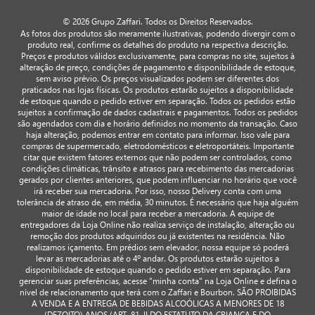
© 2026 Grupo Zaffari. Todos os Direitos Reservados.
As fotos dos produtos são meramente ilustrativas, podendo divergir com o
produto real, confirme os detalhes do produto na respectiva descrição.
Preços e produtos válidos exclusivamente, para compras no site, sujeitos à
alteração de preço, condições de pagamento e disponibilidade de estoque,
sem aviso prévio. Os preços visualizados podem ser diferentes dos
praticados nas lojas físicas. Os produtos estarão sujeitos a disponibilidade
de estoque quando o pedido estiver em separação. Todos os pedidos estão
sujeitos a confirmação de dados cadastrais e pagamentos. Todos os pedidos
são agendados com dia e horário definidos no momento da transação. Caso
haja alteração, podemos entrar em contato para informar. Isso vale para
compras de supermercado, eletrodomésticos e eletroportáteis. Importante
citar que existem fatores externos que não podem ser controlados, como
condições climáticas, trânsito e atrasos para recebimento das mercadorias
gerados por clientes anteriores, que podem influenciar no horário que você
irá receber sua mercadoria. Por isso, nosso Delivery conta com uma
tolerância de atraso de, em média, 30 minutos. É necessário que haja alguém
maior de idade no local para receber a mercadoria. A equipe de
entregadores da Loja Online não realiza serviço de instalação, alteração ou
remoção dos produtos adquiridos ou já existentes na residência. Não
realizamos içamento. Em prédios sem elevador, nossa equipe só poderá
levar as mercadorias até o 4º andar. Os produtos estarão sujeitos a
disponibilidade de estoque quando o pedido estiver em separação. Para
gerenciar suas preferências, acesse "minha conta" na Loja Online e defina o
nível de relacionamento que terá com o Zaffari e Bourbon. SÃO PROIBIDAS
A VENDA E A ENTREGA DE BEBIDAS ALCOÓLICAS A MENORES DE 18
(DEZOITO) ANOS (ART. 81, II DO ESTATUTO DA CRIANÇA E DO