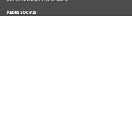
REDES SOCIAIS
Preferências de cookies
FORMAS DE PAGAMENTO LOJAS FÍSICAS
Crédito
Débito