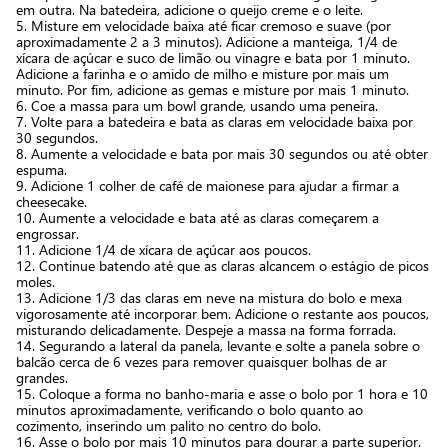
em outra. Na batedeira, adicione o queijo creme e o leite.
5. Misture em velocidade baixa até ficar cremoso e suave (por
aproximadamente 2 a 3 minutos). Adicione a manteiga, 1/4 de
xícara de açúcar e suco de limão ou vinagre e bata por 1 minuto.
Adicione a farinha e o amido de milho e misture por mais um
minuto. Por fim, adicione as gemas e misture por mais 1 minuto.
6. Coe a massa para um bowl grande, usando uma peneira.
7. Volte para a batedeira e bata as claras em velocidade baixa por
30 segundos.
8. Aumente a velocidade e bata por mais 30 segundos ou até obter
espuma.
9. Adicione 1 colher de café de maionese para ajudar a firmar a
cheesecake.
10. Aumente a velocidade e bata até as claras começarem a
engrossar.
11. Adicione 1/4 de xícara de açúcar aos poucos.
12. Continue batendo até que as claras alcancem o estágio de picos
moles.
13. Adicione 1/3 das claras em neve na mistura do bolo e mexa
vigorosamente até incorporar bem. Adicione o restante aos poucos,
misturando delicadamente. Despeje a massa na forma forrada.
14. Segurando a lateral da panela, levante e solte a panela sobre o
balcão cerca de 6 vezes para remover quaisquer bolhas de ar
grandes.
15. Coloque a forma no banho-maria e asse o bolo por 1 hora e 10
minutos aproximadamente, verificando o bolo quanto ao
cozimento, inserindo um palito no centro do bolo.
16. Asse o bolo por mais 10 minutos para dourar a parte superior.