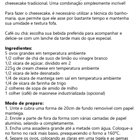
cheesecake tradicional. Uma combinação simplesmente incrível!
Para fazer o cheesecake, é necessário utilizar a técnica do banho-
maria, que permite que ele asse por bastante tempo e mantenha
sua umidade e textura fofa.
Café ou chá: escolha sua bebida preferida para acompanhar e
delicie-se com um lanche da tarde mais do que especial.
Ingredientes:
5 ovos grandes em temperatura ambiente
1/2 colher de chá de suco de limão ou vinagre branco
1/2 xícara de açúcar, dividido em 2
225g de cream cheese em temperatura ambiente
1/2 xícara de leite desnatado
1/4 de xícara de manteiga sem sal em temperatura ambiente
1/4 de xícara de farinha de trigo
2 colheres de sopa de amido de milho
1 colher (café) de maionese industrializada (opcional)
Modo de preparo:
1. Unte e cubra uma forma de 20cm de fundo removível com papel
manteiga.
2. Enrole a parte de fora da forma com várias camadas de papel
alumínio, selando-a completamente.
3. Encha uma assadeira grande até a metade com água. Coloque-a
no forno no rack mais baixo, preaquecendo o forno a 160°C.
4. Separe os ovos, colocando as claras em uma tigela e as gemas