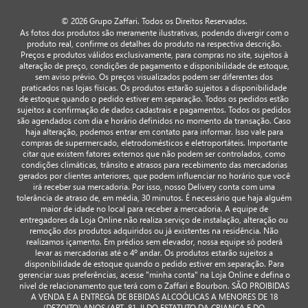
© 2026 Grupo Zaffari. Todos os Direitos Reservados.
As fotos dos produtos são meramente ilustrativas, podendo divergir com o
produto real, confirme os detalhes do produto na respectiva descrição.
Preços e produtos válidos exclusivamente, para compras no site, sujeitos à
alteração de preço, condições de pagamento e disponibilidade de estoque,
sem aviso prévio. Os preços visualizados podem ser diferentes dos
praticados nas lojas físicas. Os produtos estarão sujeitos a disponibilidade
de estoque quando o pedido estiver em separação. Todos os pedidos estão
sujeitos a confirmação de dados cadastrais e pagamentos. Todos os pedidos
são agendados com dia e horário definidos no momento da transação. Caso
haja alteração, podemos entrar em contato para informar. Isso vale para
compras de supermercado, eletrodomésticos e eletroportáteis. Importante
citar que existem fatores externos que não podem ser controlados, como
condições climáticas, trânsito e atrasos para recebimento das mercadorias
gerados por clientes anteriores, que podem influenciar no horário que você
irá receber sua mercadoria. Por isso, nosso Delivery conta com uma
tolerância de atraso de, em média, 30 minutos. É necessário que haja alguém
maior de idade no local para receber a mercadoria. A equipe de
entregadores da Loja Online não realiza serviço de instalação, alteração ou
remoção dos produtos adquiridos ou já existentes na residência. Não
realizamos içamento. Em prédios sem elevador, nossa equipe só poderá
levar as mercadorias até o 4º andar. Os produtos estarão sujeitos a
disponibilidade de estoque quando o pedido estiver em separação. Para
gerenciar suas preferências, acesse "minha conta" na Loja Online e defina o
nível de relacionamento que terá com o Zaffari e Bourbon. SÃO PROIBIDAS
A VENDA E A ENTREGA DE BEBIDAS ALCOÓLICAS A MENORES DE 18
(DEZOITO) ANOS (ART. 81, II DO ESTATUTO DA CRIANÇA E DO