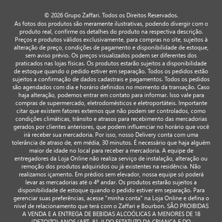
© 2026 Grupo Zaffari. Todos os Direitos Reservados.
As fotos dos produtos são meramente ilustrativas, podendo divergir com o
produto real, confirme os detalhes do produto na respectiva descrição.
Preços e produtos válidos exclusivamente, para compras no site, sujeitos à
alteração de preço, condições de pagamento e disponibilidade de estoque,
sem aviso prévio. Os preços visualizados podem ser diferentes dos
praticados nas lojas físicas. Os produtos estarão sujeitos a disponibilidade
de estoque quando o pedido estiver em separação. Todos os pedidos estão
sujeitos a confirmação de dados cadastrais e pagamentos. Todos os pedidos
são agendados com dia e horário definidos no momento da transação. Caso
haja alteração, podemos entrar em contato para informar. Isso vale para
compras de supermercado, eletrodomésticos e eletroportáteis. Importante
citar que existem fatores externos que não podem ser controlados, como
condições climáticas, trânsito e atrasos para recebimento das mercadorias
gerados por clientes anteriores, que podem influenciar no horário que você
irá receber sua mercadoria. Por isso, nosso Delivery conta com uma
tolerância de atraso de, em média, 30 minutos. É necessário que haja alguém
maior de idade no local para receber a mercadoria. A equipe de
entregadores da Loja Online não realiza serviço de instalação, alteração ou
remoção dos produtos adquiridos ou já existentes na residência. Não
realizamos içamento. Em prédios sem elevador, nossa equipe só poderá
levar as mercadorias até o 4º andar. Os produtos estarão sujeitos a
disponibilidade de estoque quando o pedido estiver em separação. Para
gerenciar suas preferências, acesse "minha conta" na Loja Online e defina o
nível de relacionamento que terá com o Zaffari e Bourbon. SÃO PROIBIDAS
A VENDA E A ENTREGA DE BEBIDAS ALCOÓLICAS A MENORES DE 18
(DEZOITO) ANOS (ART. 81, II DO ESTATUTO DA CRIANÇA E DO