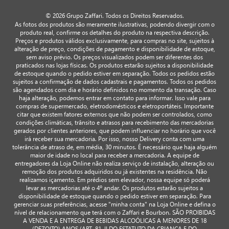
© 2026 Grupo Zaffari. Todos os Direitos Reservados.
As fotos dos produtos são meramente ilustrativas, podendo divergir com o
produto real, confirme os detalhes do produto na respectiva descrição.
Preços e produtos válidos exclusivamente, para compras no site, sujeitos à
alteração de preço, condições de pagamento e disponibilidade de estoque,
sem aviso prévio. Os preços visualizados podem ser diferentes dos
praticados nas lojas físicas. Os produtos estarão sujeitos a disponibilidade
de estoque quando o pedido estiver em separação. Todos os pedidos estão
sujeitos a confirmação de dados cadastrais e pagamentos. Todos os pedidos
são agendados com dia e horário definidos no momento da transação. Caso
haja alteração, podemos entrar em contato para informar. Isso vale para
compras de supermercado, eletrodomésticos e eletroportáteis. Importante
citar que existem fatores externos que não podem ser controlados, como
condições climáticas, trânsito e atrasos para recebimento das mercadorias
gerados por clientes anteriores, que podem influenciar no horário que você
irá receber sua mercadoria. Por isso, nosso Delivery conta com uma
tolerância de atraso de, em média, 30 minutos. É necessário que haja alguém
maior de idade no local para receber a mercadoria. A equipe de
entregadores da Loja Online não realiza serviço de instalação, alteração ou
remoção dos produtos adquiridos ou já existentes na residência. Não
realizamos içamento. Em prédios sem elevador, nossa equipe só poderá
levar as mercadorias até o 4º andar. Os produtos estarão sujeitos a
disponibilidade de estoque quando o pedido estiver em separação. Para
gerenciar suas preferências, acesse "minha conta" na Loja Online e defina o
nível de relacionamento que terá com o Zaffari e Bourbon. SÃO PROIBIDAS
A VENDA E A ENTREGA DE BEBIDAS ALCOÓLICAS A MENORES DE 18
(DEZOITO) ANOS (ART. 81, II DO ESTATUTO DA CRIANÇA E DO