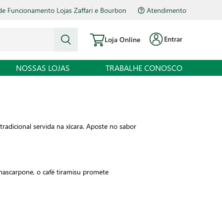
de Funcionamento Lojas Zaffari e Bourbon
Atendimento
Entrar
Loja Online
NOSSAS LOJAS
TRABALHE CONOSCO
adicional servida na xícara. Aposte no sabor
mascarpone, o café tiramisu promete