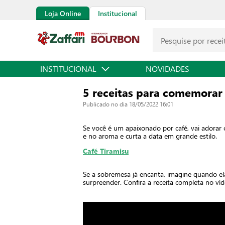
Loja Online
Institucional
INSTITUCIONAL
NOVIDADES
5 receitas para comemorar 
Publicado no dia 18/05/2022 16:01
Se você é um apaixonado por café, vai adorar 
e no aroma e curta a data em grande estilo.
Café Tiramisu
Se a sobremesa já encanta, imagine quando el
surpreender. Confira a receita completa no víd