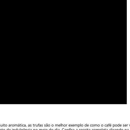
uito aromática, as trufas são o melhor exemplo de como o café pode ser
 de indulgência no meio do dia. Confira a receita completa clicando na