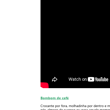
Bombom de café
Crocante por fora, molhadinha por dentro e m
pós-almoço de sucesso ou para aquele momento