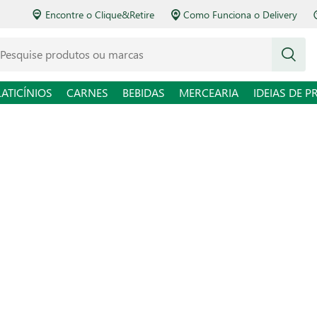
Encontre o Clique&Retire
Como Funciona o Delivery
squise produtos ou marcas
LATICÍNIOS
CARNES
BEBIDAS
MERCEARIA
IDEIAS DE P