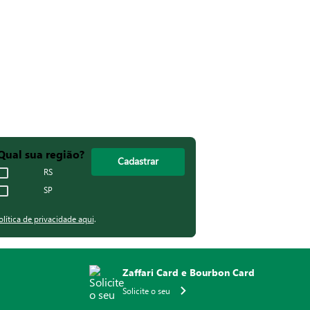
Qual sua região?
Cadastrar
RS
SP
olítica de privacidade aqui
.
Zaffari Card e Bourbon Card
Solicite o seu