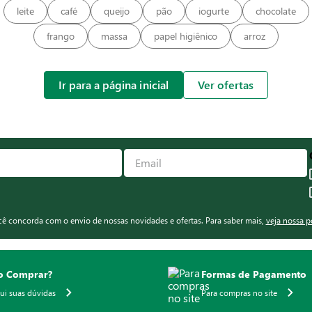
leite
café
queijo
pão
iogurte
chocolate
frango
massa
papel higiênico
arroz
Ir para a página inicial
Ver ofertas
ocê concorda com o envio de nossas novidades e ofertas. Para saber mais,
veja nossa p
 Comprar?
Formas de Pagamento
qui suas dúvidas
Para compras no site