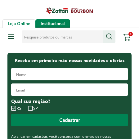
Loja Online
Institucional
Pesquise produtos ou marcas
0
Receba em primeira mão nossas novidades e ofertas
Qual sua região?
RS
SP
Cadastrar
Ao clicar em cadastrar, você concorda com o envio de nossas