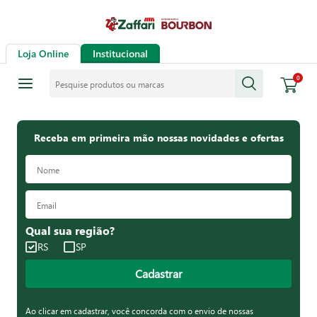
Loja Online
Institucional
Pesquise produtos ou marcas
0
Receba em primeira mão nossas novidades e ofertas
Qual sua região?
RS
SP
Cadastrar
Ao clicar em cadastrar, você concorda com o envio de nossas