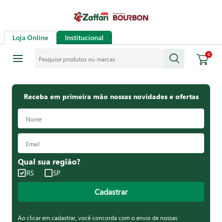
Loja Online
Institucional
Pesquise produtos ou marcas
0
Receba em primeira mão nossas novidades e ofertas
Qual sua região?
RS
SP
Cadastrar
Ao clicar em cadastrar, você concorda com o envio de nossas