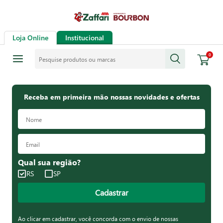
Loja Online
Institucional
Pesquise produtos ou marcas
0
Receba em primeira mão nossas novidades e ofertas
Qual sua região?
RS
SP
Cadastrar
Ao clicar em cadastrar, você concorda com o envio de nossas