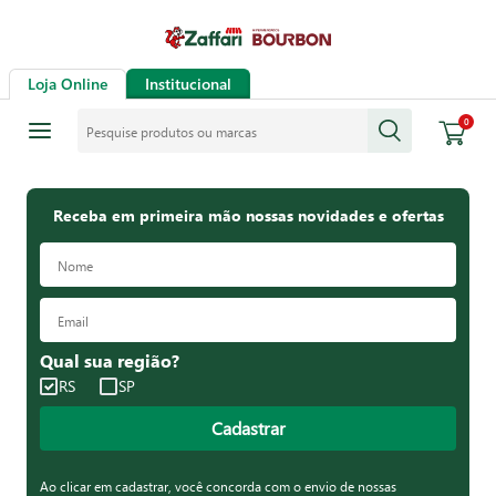
Loja Online
Institucional
Pesquise produtos ou marcas
0
Receba em primeira mão nossas novidades e ofertas
Qual sua região?
RS
SP
Cadastrar
Ao clicar em cadastrar, você concorda com o envio de nossas