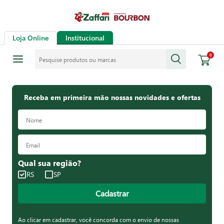
Loja Online
Institucional
Pesquise produtos ou marcas
0
Receba em primeira mão nossas novidades e ofertas
Qual sua região?
RS
SP
Cadastrar
Ao clicar em cadastrar, você concorda com o envio de nossas