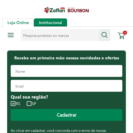
Loja Online
Institucional
Pesquise produtos ou marcas
0
Receba em primeira mão nossas novidades e ofertas
Qual sua região?
RS
SP
Cadastrar
Ao clicar em cadastrar, você concorda com o envio de nossas