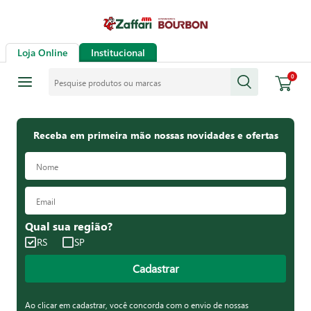
Loja Online
Institucional
Pesquise produtos ou marcas
0
Receba em primeira mão nossas novidades e ofertas
Qual sua região?
RS
SP
Cadastrar
Ao clicar em cadastrar, você concorda com o envio de nossas