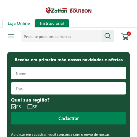
Loja Online
Institucional
Pesquise produtos ou marcas
0
Receba em primeira mão nossas novidades e ofertas
Qual sua região?
RS
SP
Cadastrar
Ao clicar em cadastrar, você concorda com o envio de nossas