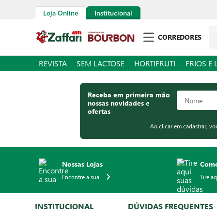
Loja Online
Institucional
Pe
CORREDORES
REVISTA
SEM LACTOSE
HORTIFRUTI
FRIOS E 
Receba em primeira mão
nossas novidades e
ofertas
Ao clicar em cadastrar, v
Nossas Lojas
Como
Encontre a sua
Tire a
INSTITUCIONAL
DÚVIDAS FREQUENTES