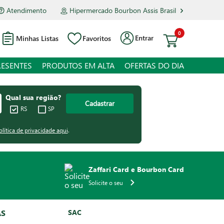
Atendimento
Hipermercado Bourbon Assis Brasil
0
Entrar
Minhas Listas
Favoritos
RESENTES
PRODUTOS EM ALTA
OFERTAS DO DIA
Qual sua região?
Cadastrar
RS
SP
olítica de privacidade aqui
.
Zaffari Card e Bourbon Card
Solicite o seu
AS
SAC