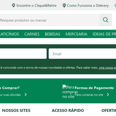
Encontre o Clique&Retire
Como Funciona o Delivery
squise produtos ou marcas
LATICÍNIOS
CARNES
BEBIDAS
MERCEARIA
IDEIAS DE P
ocê concorda com o envio de nossas novidades e ofertas. Para saber mais,
veja nossa p
 Comprar?
Formas de Pagamento
qui suas dúvidas
Para compras no site
NOSSOS SITES
ACESSO RÁPIDO
OFERT