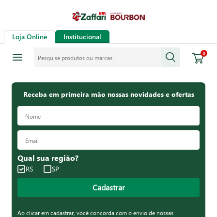
Loja Online
Institucional
Pesquise produtos ou marcas
0
Receba em primeira mão nossas novidades e ofertas
Qual sua região?
RS
SP
Cadastrar
Ao clicar em cadastrar, você concorda com o envio de nossas