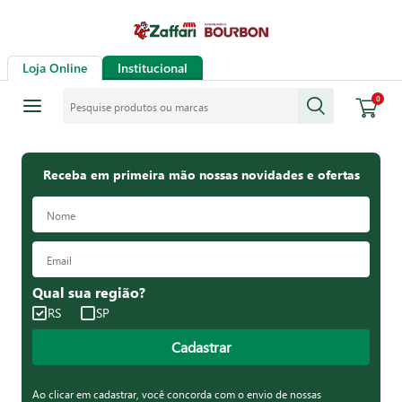
Loja Online
Institucional
Pesquise produtos ou marcas
0
Receba em primeira mão nossas novidades e ofertas
Qual sua região?
RS
SP
Cadastrar
Ao clicar em cadastrar, você concorda com o envio de nossas