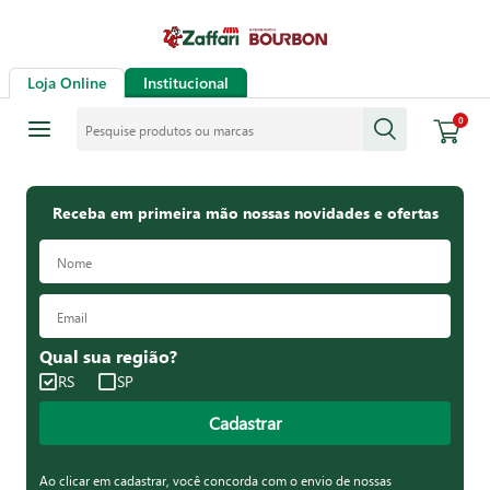
Loja Online
Institucional
Pesquise produtos ou marcas
0
Receba em primeira mão nossas novidades e ofertas
Qual sua região?
RS
SP
Cadastrar
Ao clicar em cadastrar, você concorda com o envio de nossas