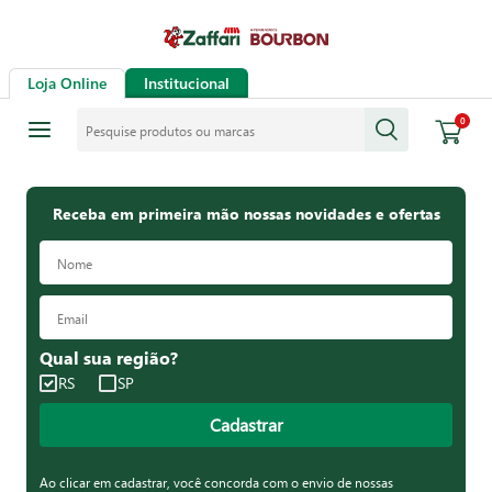
Loja Online
Institucional
Pesquise produtos ou marcas
0
Receba em primeira mão nossas novidades e ofertas
Qual sua região?
RS
SP
Cadastrar
Ao clicar em cadastrar, você concorda com o envio de nossas