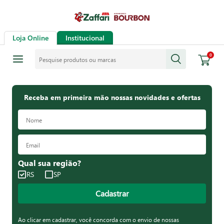
Loja Online
Institucional
Pesquise produtos ou marcas
0
Receba em primeira mão nossas novidades e ofertas
Qual sua região?
RS
SP
Cadastrar
Ao clicar em cadastrar, você concorda com o envio de nossas