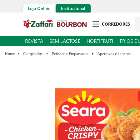
Loja Online
Institucional
CORREDORES
REVISTA
SEM LACTOSE
HORTIFRUTI
FRIOS E 
Congelados
Petiscos e Empanados
Aperitivos e Lanches