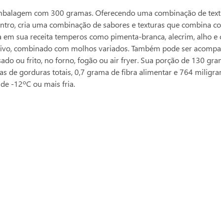
mbalagem com 300 gramas. Oferecendo uma combinação de textura
dentro, cria uma combinação de sabores e texturas que combina co
 em sua receita temperos como pimenta-branca, alecrim, alho e 
tivo, combinado com molhos variados. Também pode ser acompanha
ssado ou frito, no forno, fogão ou air fryer. Sua porção de 130 g
s de gorduras totais, 0,7 grama de fibra alimentar e 764 miligr
de -12ºC ou mais fria.