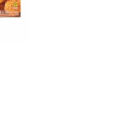
Ver opções de pagament
Compre com o
Ver mais produtos
Seara