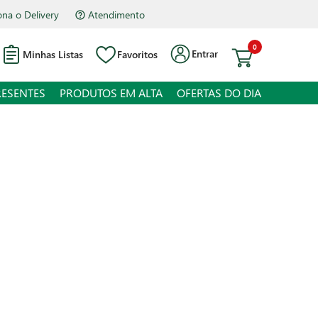
na o Delivery
Atendimento
0
Entrar
Minhas Listas
Favoritos
RESENTES
PRODUTOS EM ALTA
OFERTAS DO DIA
rango Chicken Crispy Congelado
 juros