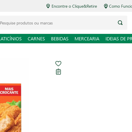
Encontre o Clique&Retire
Como Funcio
LATICÍNIOS
CARNES
BEBIDAS
MERCEARIA
IDEIAS DE P
Empanado de F
Seara 300g
Carregando avaliações...
R$ 13,98
R$ 46,60 / kg
Em até
1
x de
R$ 13,98
sem