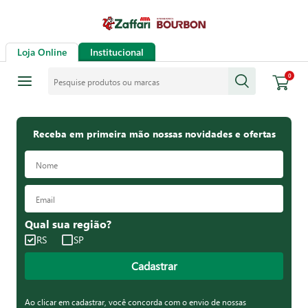
Loja Online
Institucional
Pesquise produtos ou marcas
0
Receba em primeira mão nossas novidades e ofertas
Qual sua região?
RS
SP
Cadastrar
Ao clicar em cadastrar, você concorda com o envio de nossas