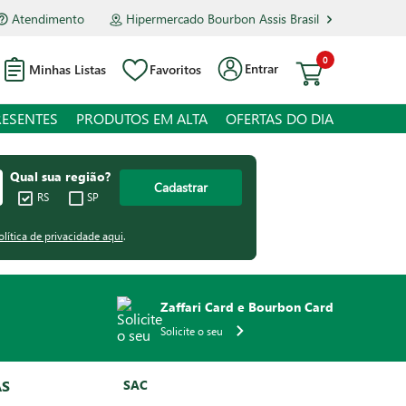
Atendimento
Hipermercado Bourbon Assis Brasil
0
Entrar
Minhas Listas
Favoritos
RESENTES
PRODUTOS EM ALTA
OFERTAS DO DIA
Qual sua região?
Cadastrar
RS
SP
olítica de privacidade aqui
.
Zaffari Card e Bourbon Card
Solicite o seu
AS
SAC