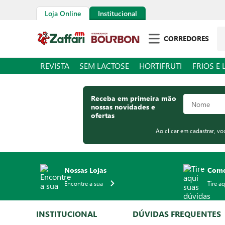
Loja Online
Institucional
Pe
CORREDORES
REVISTA
SEM LACTOSE
HORTIFRUTI
FRIOS E 
Receba em primeira mão
nossas novidades e
ofertas
Ao clicar em cadastrar, v
Nossas Lojas
Como
Encontre a sua
Tire a
INSTITUCIONAL
DÚVIDAS FREQUENTES