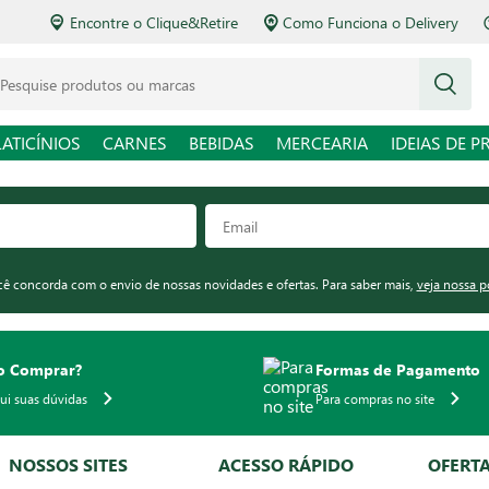
Encontre o Clique&Retire
Como Funciona o Delivery
squise produtos ou marcas
LATICÍNIOS
CARNES
BEBIDAS
MERCEARIA
IDEIAS DE P
ocê concorda com o envio de nossas novidades e ofertas. Para saber mais,
veja nossa p
 Comprar?
Formas de Pagamento
qui suas dúvidas
Para compras no site
NOSSOS SITES
ACESSO RÁPIDO
OFERT