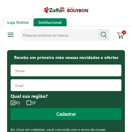
Loja Online
Institucional
Pesquise produtos ou marcas
0
Receba em primeira mão nossas novidades e ofertas
Qual sua região?
RS
SP
Cadastrar
Ao clicar em cadastrar, você concorda com o envio de nossas