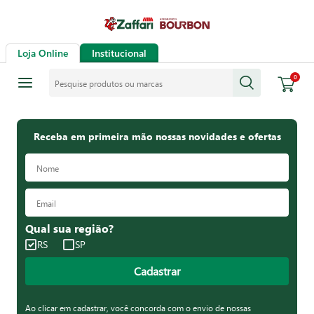
Loja Online
Institucional
Pesquise produtos ou marcas
0
Receba em primeira mão nossas novidades e ofertas
Qual sua região?
RS
SP
Cadastrar
Ao clicar em cadastrar, você concorda com o envio de nossas