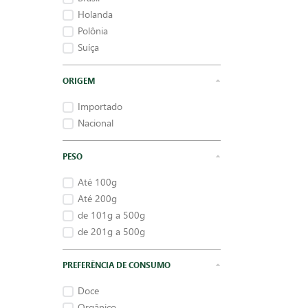
Holanda
Polônia
Suíça
ORIGEM
Importado
Nacional
PESO
Até 100g
Até 200g
de 101g a 500g
de 201g a 500g
PREFERÊNCIA DE CONSUMO
Doce
Orgânico