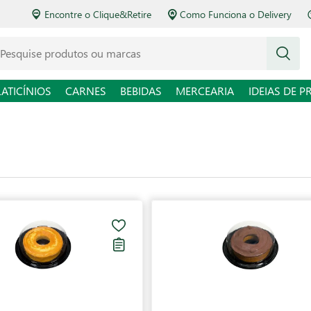
Encontre o Clique&Retire
Como Funciona o Delivery
squise produtos ou marcas
LATICÍNIOS
CARNES
BEBIDAS
MERCEARIA
IDEIAS DE P