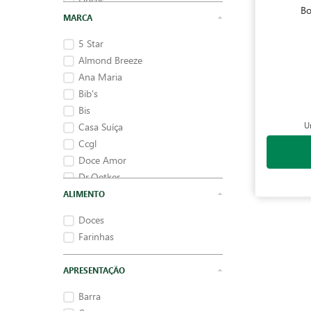
Doces
Bo
Gelatinas e Sobremesas
MARCA
5 Star
Almond Breeze
Ana Maria
Bib's
Bis
U
Casa Suíça
Ccgl
Doce Amor
Dr.Oetker
É Bom D+
ALIMENTO
Doces
Farinhas
APRESENTAÇÃO
Barra