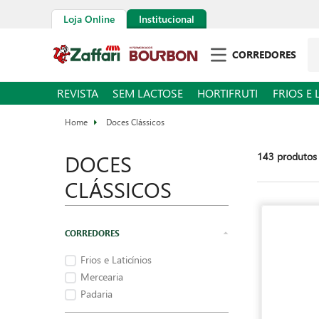
Loja Online
Institucional
Pe
CORREDORES
REVISTA
SEM LACTOSE
HORTIFRUTI
FRIOS E 
Doces Clássicos
DOCES
143
produtos
CLÁSSICOS
Frios e Laticínios
Mercearia
Padaria